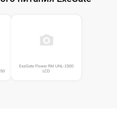
ExeGate Power RM UNL-1500
850
LCD