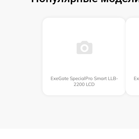
ExeGate SpecialPro Smart LLB-
Ex
2200 LCD