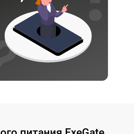
го питания ExeGate