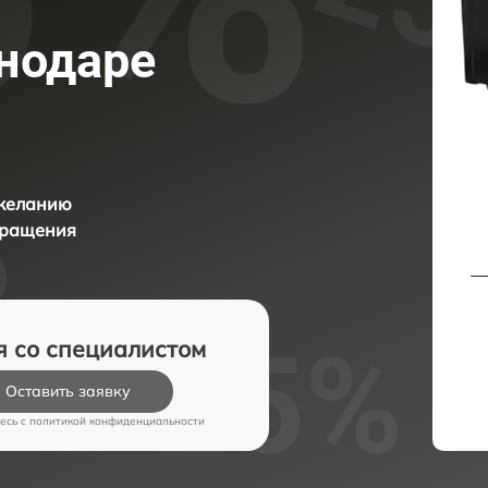
снодаре
 желанию
бращения
я со специалистом
Оставить заявку
есь c
политикой конфиденциальности