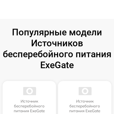
Популярные модели
Источников
бесперебойного питания
ExeGate
Источник
Источник
бесперебойного
бесперебойного
питания ExeGate
питания ExeGate