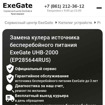
+7 (861) 212-36-12
Ежедневно с 9:00 до 21:00
Сервисный центр ExeGate
в
Краснодаре
Сервисный центр ExeGate
Каталог устройств
Рем
Замена кулера источника
бесперебойного питания
ExeGate UHB-2000
(EP285644RUS)
Официальный сервис
Гарантийное обслуживание
источника бесперебойного питания ExeGate до 3 лет
Диагностика за наш счет,
ремонт по желанию
Бесплатный выезд курьера
в день обращения