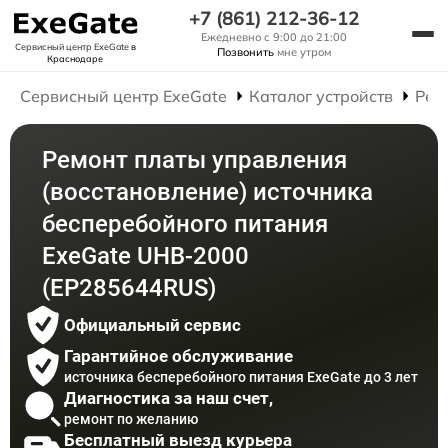
+7 (861) 212-36-12
Ежедневно с 9:00 до 21:00
Сервисный центр ExeGate
в
Позвонить
мне утром
Краснодаре
Сервисный центр ExeGate
Каталог устройств
Рем
Ремонт платы управления
(восстановление) источника
бесперебойного питания
ExeGate UHB-2000
(EP285644RUS)
Официальный сервис
Гарантийное обслуживание
источника бесперебойного питания ExeGate до 3 лет
Диагностика за наш счет,
ремонт по желанию
Бесплатный выезд курьера