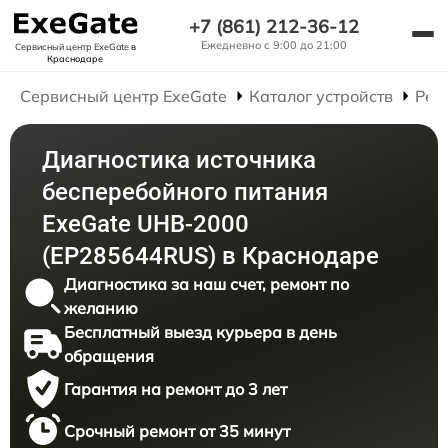
+7 (861) 212-36-12
Ежедневно с 9:00 до 21:00
Сервисный центр ExeGate
в
Краснодаре
Сервисный центр ExeGate
Каталог устройств
Рем
Диагностика источника
бесперебойного питания
ExeGate UHB-2000
(EP285644RUS) в Краснодаре
Диагностика за наш счет, ремонт по
желанию
Бесплатный выезд курьера в день
обращения
Гарантия на ремонт до 3 лет
Срочный ремонт от 35 минут