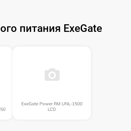
го питания ExeGate
ExeGate Power RM UNL-1500
850
LCD