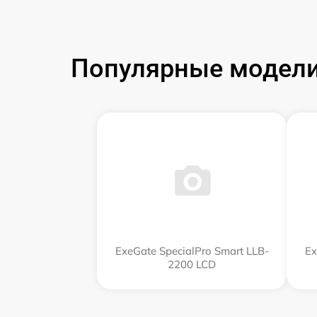
Популярные модели
ExeGate SpecialPro Smart LLB-
Ex
2200 LCD