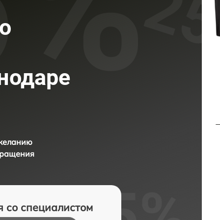
о
снодаре
 желанию
бращения
я со специалистом