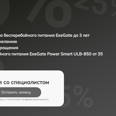
а бесперебойного питания ExeGate до 3 лет
 желанию
бращения
йного питания
ExeGate Power Smart ULB-850 от 35
я со специалистом
Оставить заявку
есь c
политикой конфиденциальности