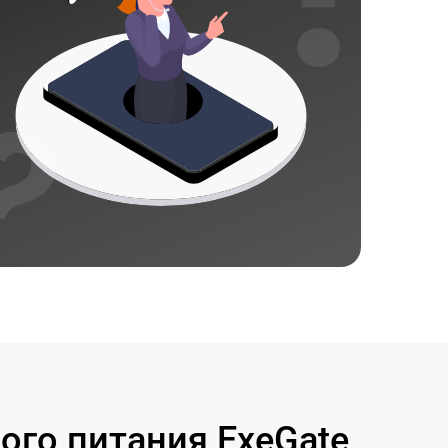
го питания ExeGate