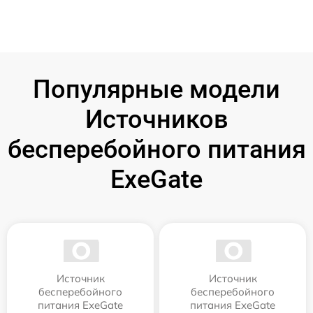
Популярные модели
Источников
бесперебойного питания
ExeGate
Источник
Источник
бесперебойного
бесперебойного
питания ExeGate
питания ExeGate