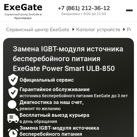
+7 (861) 212-36-12
Ежедневно с 9:00 до 21:00
Сервисный центр ExeGate
в
Краснодаре
Сервисный центр ExeGate
Каталог устройств
Рем
Замена IGBT-модуля источника
бесперебойного питания
ExeGate Power Smart ULB-850
Официальный сервис
Гарантийное обслуживание
источника бесперебойного питания ExeGate до 3 лет
Диагностика за наш счет,
ремонт по желанию
Бесплатный выезд курьера
в день обращения
Замена IGBT-модуля источника
бесперебойного питания