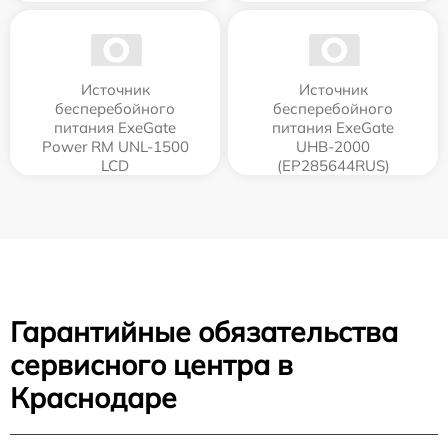
Источник
Источник
бесперебойного
бесперебойного
питания ExeGate
питания ExeGate
Power RM UNL-1500
UHB-2000
LCD
(EP285644RUS)
Гарантийные обязательства
сервисного центра в
Краснодаре