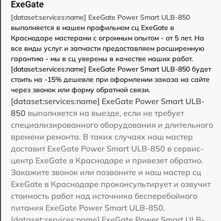
ExeGate
[dataset:services:name] ExeGate Power Smart ULB-850
выполняется в нашем профильном сц ExeGate в
Краснодаре мастерами с огромным опытом - от 5 лет. На
все виды услуг и запчасти предоставляем расширенную
гарантию - мы в сц уверены в качестве наших работ.
[dataset:services:name] ExeGate Power Smart ULB-850 будет
стоить на -15% дешевле при оформлении заказа на сайте
через звонок или форму обратной связи.
[dataset:services:name] ExeGate Power Smart ULB-
850
выполняется на выезде, если не требует
специализированного оборудования и длительного
времени ремонта. В таких случаях наш мастер
доставит ExeGate Power Smart ULB-850 в сервис-
центр ExeGate в Краснодаре и привезет обратно.
Закажите звонок или позвоните и наш мастер сц
ExeGate в Краснодаре проконсультирует и озвучит
стоимость работ над источника бесперебойного
питания ExeGate Power Smart ULB-850.
[dataset:services:name] ExeGate Power Smart ULB-