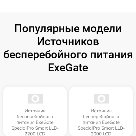
Популярные модели
Источников
бесперебойного питания
ExeGate
Источник
Источник
бесперебойного
бесперебойного
питания ExeGate
питания ExeGate
SpecialPro Smart LLB-
SpecialPro Smart LLB-
2200 LCD
2000 LCD