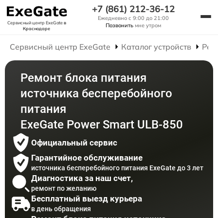
+7 (861) 212-36-12
Ежедневно с 9:00 до 21:00
Сервисный центр ExeGate
в
Позвонить
мне утром
Краснодаре
Сервисный центр ExeGate
Каталог устройств
Рем
Ремонт блока питания
источника бесперебойного
питания
ExeGate Power Smart ULB-850
Официальный сервис
Гарантийное обслуживание
источника бесперебойного питания ExeGate до 3 лет
Диагностика за наш счет,
ремонт по желанию
Бесплатный выезд курьера
в день обращения