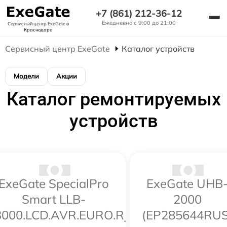
+7 (861) 212-36-12
Ежедневно с 9:00 до 21:00
Сервисный центр ExeGate
в
Краснодаре
Сервисный центр ExeGate
Каталог устройств
Модели
Акции
Каталог ремонтируемых
устройств
ExeGate SpecialPro
ExeGate UHB
Smart LLB-
2000
3000.LCD.AVR.EURO.RJ.USB
(EP285644RUS